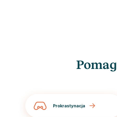
Pomag
Prokrastynacja