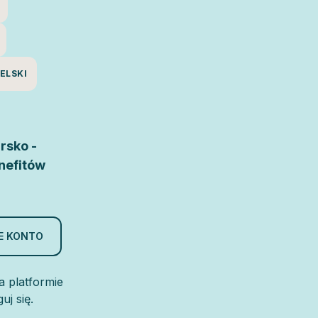
ELSKI
rsko -
enefitów
E KONTO
a platformie
uj się.