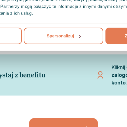
Partnerzy mogą połączyć te informacje z innymi danymi otrzym
Utwórz
nia z ich usług.
wuj swoje konto
połącz
Twojej
Spersonalizuj
Z
Klikni
staj z benefitu
zalog
konto
.