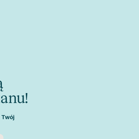
ą
tanu!
ę Twój