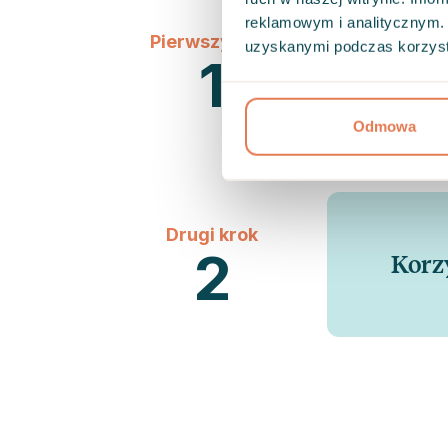
reklamowym i analitycznym. 
Pierwszy krok
uzyskanymi podczas korzysta
1
Akty
Odmowa
Drugi krok
2
Korzy