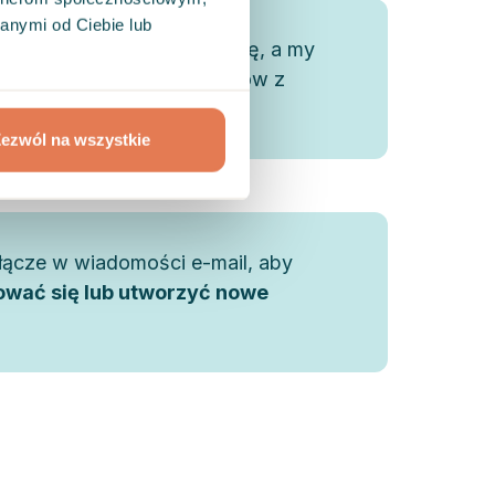
anymi od Ciebie lub
 nowe konto lub zaloguj się, a my
ymy je z platformą benefitów z
 firmy
ezwól na wszystkie
j łącze w wiadomości e-mail, aby
ować się lub utworzyć nowe