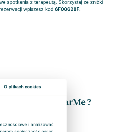
 spotkania z terapeutą. Skorzystaj ze zniżki
rezerwacji wpiszesz kod
6F00628F
.
O plikach cookies
esz znać jako HearMe ?
ołecznościowe i analizować
artnerom społecznościowym,