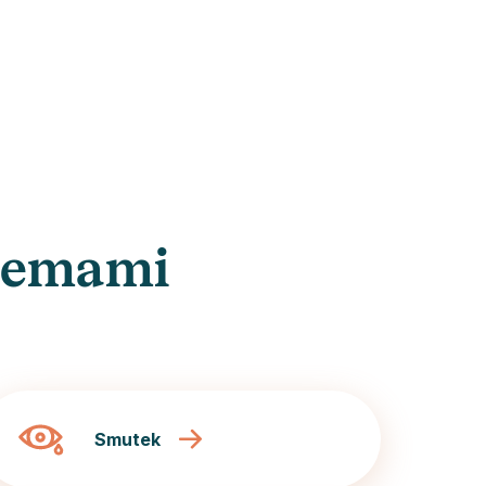
lemami
Smutek