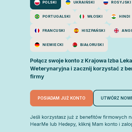
POLSKI
UKRAIŃSKI
ROSYJSKI
PORTUGALSKI
WŁOSKI
HINDI
FRANCUSKI
HISZPAŃSKI
ANGI
NIEMIECKI
BIAŁORUSKI
Połącz swoje konto z Krajowa Izba Leka
Weterynaryjna i zacznij korzystać z b
firmy
POSIADAM JUŻ KONTO
UTWÓRZ NOW
Jeśli korzystasz już z benefitów firmowych n
HearMe lub Hedepy, kliknij Mam konto i zalog