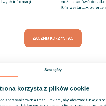
iwych informacji
możesz umówić dodatkowe
10% wystarczy, że przy 
ZACZNIJ KORZYSTAĆ
Szczegóły
ormy Hedepy ? Którą również moz
strona korzysta z plików cookie
do spersonalizowania treści i reklam, aby oferować funkcje sp
ormacje o tym, jak korzystasz z naszej witryny, udostępniamy p