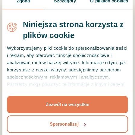
Zgoda
Szczegóły
O plikach cookies
*
Niniejsza strona korzysta z
Hasło
plików cookie
Wykorzystujemy pliki cookie do spersonalizowania treści
i reklam, aby oferować funkcje społecznościowe i
Zresetuj hasło
analizować ruch w naszej witrynie. Informacje o tym, jak
korzystasz z naszej witryny, udostępniamy partnerom
społecznościowym, reklamowym i analitycznym.
ZALOGUJ SIĘ
Partnerzy mogą połączyć te informacje z innymi danymi
otrzymanymi od Ciebie lub uzyskanymi podczas
korzystania z ich usług.
Nie posiadasz jeszcze konta?
Zarejestruj się
Zezwól na wszystkie
Spersonalizuj