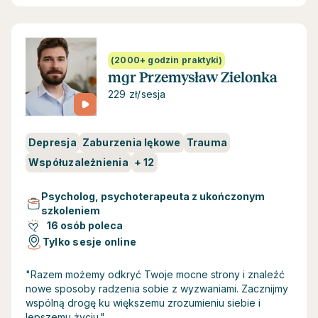
(2000+ godzin praktyki)
mgr Przemysław Zielonka
229 zł/sesja
Depresja
Zaburzenia lękowe
Trauma
Współuzależnienia
+
12
Psycholog, psychoterapeuta z ukończonym
szkoleniem
16 osób poleca
Tylko sesje online
"Razem możemy odkryć Twoje mocne strony i znaleźć
nowe sposoby radzenia sobie z wyzwaniami. Zacznijmy
wspólną drogę ku większemu zrozumieniu siebie i
lepszemu życiu."