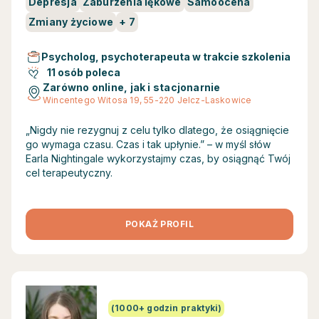
Depresja
Zaburzenia lękowe
Samoocena
Zmiany życiowe
+
7
Psycholog, psychoterapeuta w trakcie szkolenia
11 osób poleca
Zarówno online, jak i stacjonarnie
Wincentego Witosa 19, 55-220 Jelcz-Laskowice
„Nigdy nie rezygnuj z celu tylko dlatego, że osiągnięcie
go wymaga czasu. Czas i tak upłynie.” – w myśl słów
Earla Nightingale wykorzystajmy czas, by osiągnąć Twój
cel terapeutyczny.
POKAŻ PROFIL
(1000+ godzin praktyki)