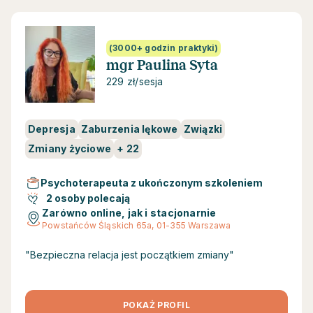
(3000+ godzin praktyki)
mgr Paulina Syta
229 zł/sesja
Depresja
Zaburzenia lękowe
Związki
Zmiany życiowe
+
22
Psychoterapeuta z ukończonym szkoleniem
2 osoby polecają
Zarówno online, jak i stacjonarnie
Powstańców Śląskich 65a, 01-355 Warszawa
"Bezpieczna relacja jest początkiem zmiany"
POKAŻ PROFIL