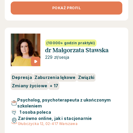
POKAŻ PROFIL
(10000+ godzin praktyki)
dr Małgorzata Stawska
229 zł/sesja
Depresja
Zaburzenia lękowe
Związki
Zmiany życiowe
+
17
Psycholog, psychoterapeuta z ukończonym
szkoleniem
1 osoba poleca
Zarówno online, jak i stacjonarnie
Głubczycka 12, 02-417 Warszawa