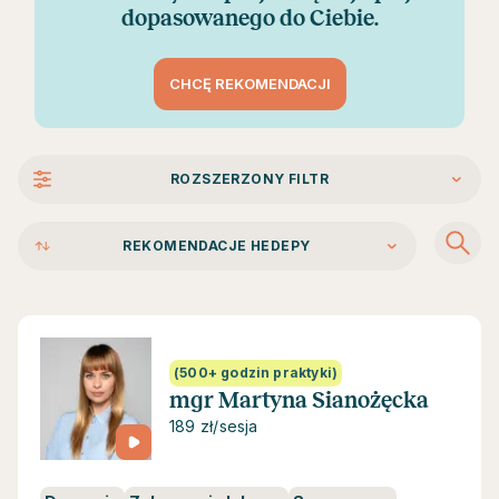
dopasowanego do Ciebie.
CHCĘ REKOMENDACJI
ROZSZERZONY FILTR
REKOMENDACJE HEDEPY
(500+ godzin praktyki)
mgr Martyna Sianożęcka
189 zł/sesja