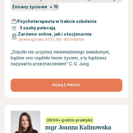
Zmiany życiowe
+
15
Psychoterapeuta w trakcie szkolenia
3 osoby polecają
Zarówno online, jak i stacjonarnie
Jeleniogórska 47/12, 80-180 Gdańsk
„Dopóki nie uczynisz nieświadomego świadomym,
będzie ono rządziło twoim życiem, a ty będziesz
nazywał to przeznaczeniem” C. G. Jung
POKAŻ PROFIL
(3000+ godzin praktyki)
mgr Joanna Kalinowska