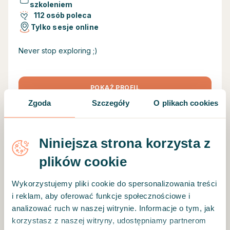
szkoleniem
112 osób poleca
Tylko sesje online
Never stop exploring ;)
POKAŻ PROFIL
Zgoda
Szczegóły
O plikach cookies
Niniejsza strona korzysta z
(1500+ godzin praktyki)
plików cookie
mgr Alicja Firlejczyk
189 zł/sesja
Wykorzystujemy pliki cookie do spersonalizowania treści
i reklam, aby oferować funkcje społecznościowe i
Stres
Intymność i seksualność
Motywacja
+
10
analizować ruch w naszej witrynie. Informacje o tym, jak
korzystasz z naszej witryny, udostępniamy partnerom