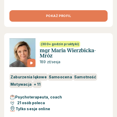
POKAŻ PROFIL
(300+ godzin praktyki)
mgr Maria Wierzbicka-
Mróz
189 zł/sesja
Zaburzenia lękowe
Samoocena
Samotność
Motywacja
+
11
Psychoterapeuta, coach
21 osób poleca
Tylko sesje online