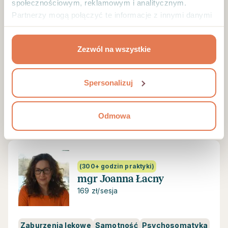
społecznościowym, reklamowym i analitycznym.
Psychoterapeuta, coach
5 osób poleca
Partnerzy mogą połączyć te informacje z innymi danymi
Tylko sesje online
otrzymanymi od Ciebie lub uzyskanymi podczas
korzystania z ich usług.
„Dopóki nie uczynisz nieświadomego świadomym,
Zezwól na wszystkie
będzie ono rządziło twoim życiem, a ty będziesz
nazywał to przeznaczeniem”. Carl Gustav Jung
Spersonalizuj
POKAŻ PROFIL
Odmowa
(300+ godzin praktyki)
mgr Joanna Łacny
169 zł/sesja
Zaburzenia lękowe
Samotność
Psychosomatyka