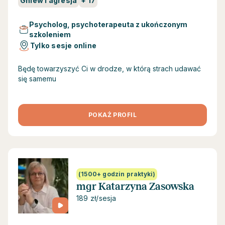
Gniew i agresja
+
17
Psycholog, psychoterapeuta z ukończonym
szkoleniem
Tylko sesje online
Będę towarzyszyć Ci w drodze, w którą strach udawać
się samemu
POKAŻ PROFIL
(1500+ godzin praktyki)
mgr Katarzyna Zasowska
189 zł/sesja