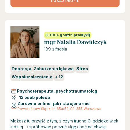
POKAŻ PROFIL
(1000+ godzin praktyki)
mgr Natalia Dawidczyk
189 zł/sesja
Depresja
Zaburzenia lękowe
Stres
Współuzależnienia
+
12
Psychoterapeuta, psychotraumatolog
13 osób poleca
Zarówno online, jak i stacjonarnie
Powstańców Śląskich 65a/52, 01-355 Warszawa
Możesz tu przyjść z tym, z czym trudno Ci gdziekolwiek
indziej – i spróbować poczuć ulgę choć na chwilę.