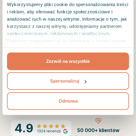
Wykorzystujemy pliki cookie do spersonalizowania treści
ZACZYNAMY (5 MIN)
i reklam, aby oferować funkcje społecznościowe i
analizować ruch w naszej witrynie. Informacje o tym, jak
korzystasz z naszej witryny, udostępniamy partnerom
społecznościowym, reklamowym i analitycznym.
Zapytamy Cię o Twoje potrzeby i oczekiwania
Partnerzy mogą połączyć te informacje z innymi danymi
wobec terapii.
otrzymanymi od Ciebie lub uzyskanymi podczas
korzystania z ich usług.
Zezwól na wszystkie
Dzięki kilku pytaniom lepiej Cię poznamy i
dobierzemy odpowiedniego specjalistę.
Spersonalizuj
Twoje dane są u nas bezpieczne i pozostaną
poufne.
Odmowa
4.9
50 000+ klientów
1324 recenzji