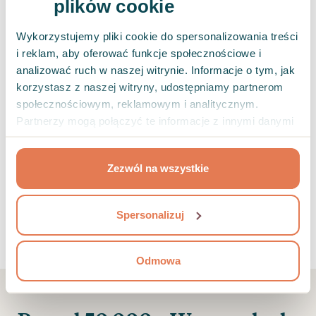
plików cookie
bodźce zewnętrzne i wewnętrzne, takie jak
Wykorzystujemy pliki cookie do spersonalizowania treści
stres, emocje i energia. Wysokie fazy mogą
i reklam, aby oferować funkcje społecznościowe i
przynieść kreatywność i skupienie, a niskie –
analizować ruch w naszej witrynie. Informacje o tym, jak
głębokie zmęczenie i poczucie beznadziei. Te
korzystasz z naszej witryny, udostępniamy partnerom
ciągłe zmiany mogą prowadzić do wyczerpania
społecznościowym, reklamowym i analitycznym.
Partnerzy mogą połączyć te informacje z innymi danymi
emocjonalnego i lęku. Jeśli chcesz nauczyć się
otrzymanymi od Ciebie lub uzyskanymi podczas
żyć w zgodzie ze swoimi cyklami
korzystania z ich usług.
emocjonalnymi, ten test może być pierwszym
Zezwól na wszystkie
krokiem do zrozumienia własnych wzorców
nastroju.
Spersonalizuj
Odmowa