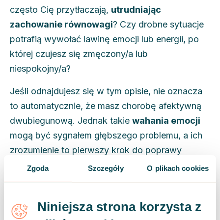
często Cię przytłaczają,
utrudniając
zachowanie równowagi
? Czy drobne sytuacje
potrafią wywołać lawinę emocji lub energii, po
której czujesz się zmęczony/a lub
niespokojny/a?
Jeśli odnajdujesz się w tym opisie, nie oznacza
to automatycznie, że masz chorobę afektywną
dwubiegunową. Jednak takie
wahania emocji
mogą być sygnałem głębszego problemu, a ich
zrozumienie to pierwszy krok do poprawy
samopoczucia.
Zgoda
Szczegóły
O plikach cookies
Choroba afektywna dwubiegunowa obejmuje
skrajne zmiany nastroju – od
manii
po
depresję
Niniejsza strona korzysta z
– wpływające na sposób, w jaki przetwarzasz