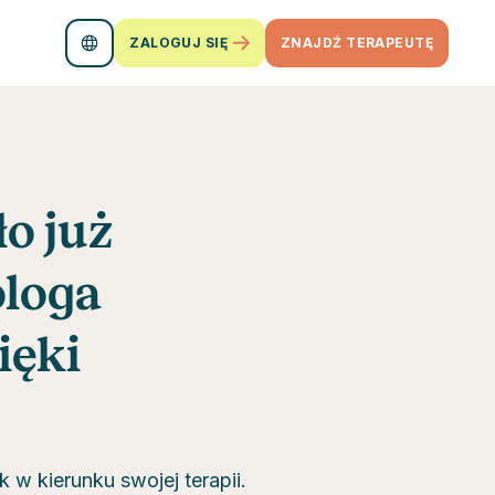
ZALOGUJ SIĘ
ZNAJDŹ TERAPEUTĘ
o już
ologa
ięki
 w kierunku swojej terapii.