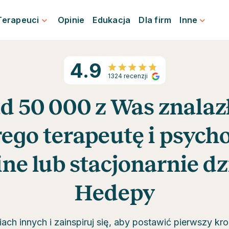
Terapeuci
Opinie
Edukacja
Dla firm
Inne
4.9
1324 recenzji
d 50 000 z Was znalazł
ego terapeutę i psych
ine lub stacjonarnie dz
Hedepy
ch innych i zainspiruj się, aby postawić pierwszy krok