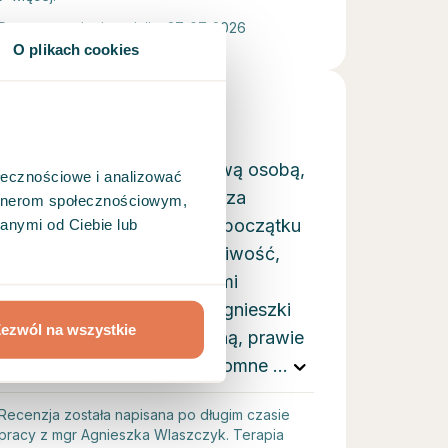
Data wystawienia opinii • 27. 07. 2026
O plikach cookies
Pani Agnieszka jest właściwą osobą,
ołecznościowe i analizować
na właściwym miejscu. Nasza
artnerom społecznościowym,
wspólna droga nie była od początku
anymi od Ciebie lub
prosta, ale to właśnie cierpliwość,
wsparcie personalizowanymi
kroczkami i empatia Pani Agnieszki
ezwól na wszystkie
pozwoliły mi zrobić ogromną, prawie
2- letnią pracę. Miałam ogromne
...
Recenzja została napisana po długim czasie
pracy z mgr Agnieszka Wlaszczyk. Terapia