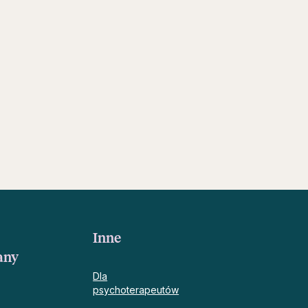
Inne
any
Dla
psychoterapeutów