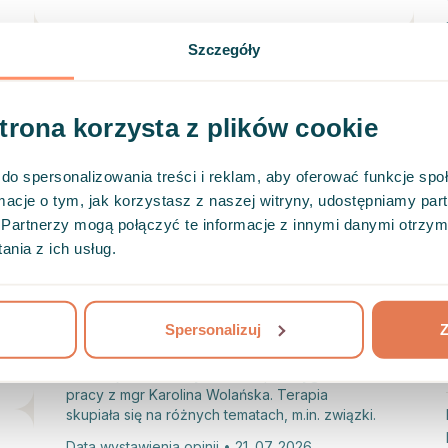
Szczegóły
strona korzysta z plików cookie
Karolina spadła mi z nieba. Przed
spotkaniami byłam nieco sceptyczna,
do spersonalizowania treści i reklam, aby oferować funkcje sp
nie wierzyłam, że mogą one aż tak
ormacje o tym, jak korzystasz z naszej witryny, udostępniamy p
pomóc. Bardzo się myliłam, z czego
Partnerzy mogą połączyć te informacje z innymi danymi otrzym
niezmiernie się cieszę :) Karolina
nia z ich usług.
wspaniałe słucha, wyjaśnia, wzbudza
przemyślenia i naprawdę rozumie.
Serdecznie polecam - oraz bardz
...
Spersonalizuj
Z
Recenzja została wystawiona po 5 tygodniach
pracy z mgr Karolina Wolańska. Terapia
skupiała się na różnych tematach, m.in. związki.
Data wystawienia opinii • 21. 07. 2026