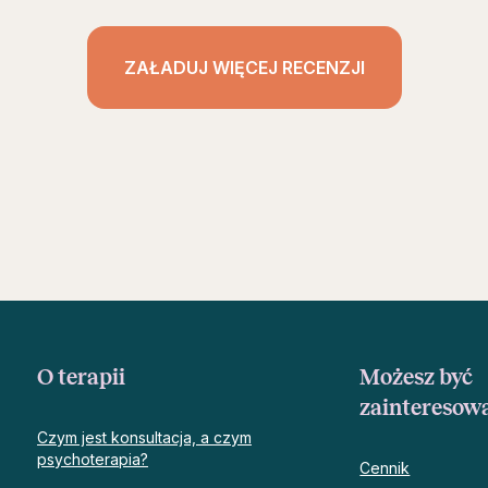
ZAŁADUJ WIĘCEJ RECENZJI
O terapii
Możesz być
zainteresow
Czym jest konsultacja, a czym
psychoterapia?
Cennik