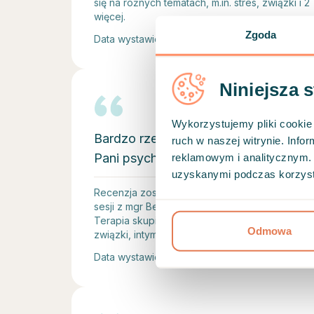
się na różnych tematach, m.in. stres, związki i 2
więcej.
Zgoda
Data wystawienia opinii • 31. 07. 2026
Niniejsza 
Wykorzystujemy pliki cookie 
Bardzo rzeczowa i doświadczona
ruch w naszej witrynie. Inf
Pani psycholog.
reklamowym i analitycznym. 
uzyskanymi podczas korzysta
Recenzja została napisana bezpośrednio po
sesji z mgr Beata Jarecka-Podedworna.
Terapia skupiała się na różnych tematach, m.in.
Odmowa
związki, intymność i seksualność, uzależnienia.
Data wystawienia opinii • 27. 07. 2026