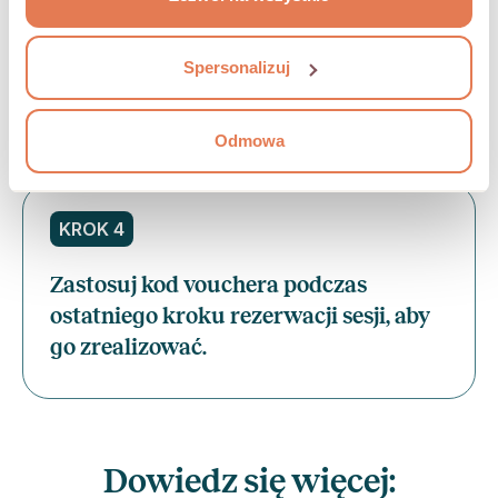
KROK 3
Po przetworzeniu płatności vouchery
Spersonalizuj
zostaną automatycznie zapisane na
urządzeniu i wysłane na adres e-mail.
Odmowa
KROK 4
Zastosuj kod vouchera podczas
ostatniego kroku rezerwacji sesji, aby
go zrealizować.
Dowiedz się więcej: