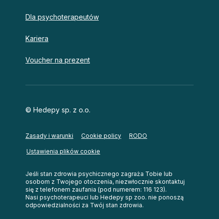
Dla psychoterapeutów
Kariera
Voucher na prezent
© Hedepy sp. z o.o.
Zasady i warunki
Cookie policy
RODO
Ustawienia plików cookie
Jeśli stan zdrowia psychicznego zagraża Tobie lub
osobom z Twojego otoczenia, niezwłocznie skontaktuj
się z telefonem zaufania (pod numerem: 116 123).
Nasi psychoterapeuci lub Hedepy sp zoo. nie ponoszą
odpowiedzialności za Twój stan zdrowia.