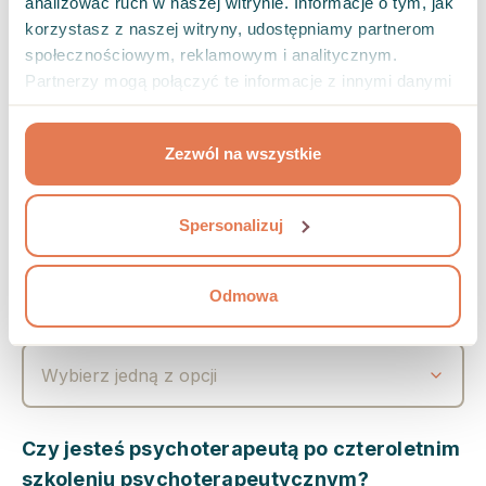
analizować ruch w naszej witrynie. Informacje o tym, jak
korzystasz z naszej witryny, udostępniamy partnerom
społecznościowym, reklamowym i analitycznym.
Partnerzy mogą połączyć te informacje z innymi danymi
otrzymanymi od Ciebie lub uzyskanymi podczas
Czy ukończyłeś/łaś studia psychologiczne?
korzystania z ich usług.
Zezwól na wszystkie
Wybierz jedną z opcji
Spersonalizuj
Czy jesteś w trakcie akredytowanego
szkolenia przygotowującego do zawodu
Odmowa
psychoterapeuty?
Wybierz jedną z opcji
Czy jesteś psychoterapeutą po czteroletnim
szkoleniu psychoterapeutycznym?