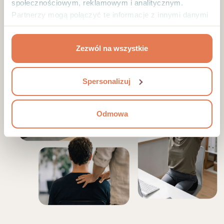
społecznościowym, reklamowym i analitycznym.
Partnerzy mogą połączyć te informacje z innymi danymi
otrzymanymi od Ciebie lub uzyskanymi podczas
korzystania z ich usług.
Zezwól na wszystkie
Spersonalizuj
Odmowa