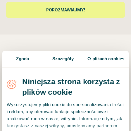
POROZMAWIAJMY!
Dni Zdrowia w Firmie
Zgoda
Szczegóły
O plikach cookies
Dni Zdrowia to wyjątkowe wydarzenia
wellbeingowe, które pozwalają zadbać o
Niniejsza strona korzysta z
zdrowie i dobre samopoczucie pracowników w
plików cookie
praktyczny i dostępny sposób. To forma, która
angażuje, integruje i buduje pozytywne
Wykorzystujemy pliki cookie do spersonalizowania treści
doświadczenia.
i reklam, aby oferować funkcje społecznościowe i
analizować ruch w naszej witrynie. Informacje o tym, jak
korzystasz z naszej witryny, udostępniamy partnerom