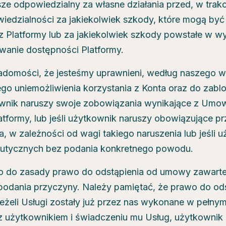
e odpowiedzialny za własne działania przed, w trakcie
iedzialności za jakiekolwiek szkody, które mogą b
 Platformy lub za jakiekolwiek szkody powstałe w wy
rwanie dostępności Platformy.
adomości, że jesteśmy uprawnieni, według naszego w
go uniemożliwienia korzystania z Konta oraz do zabl
tkownik naruszy swoje zobowiązania wynikające z Umo
atformy, lub jeśli użytkownik naruszy obowiązujące p
, w zależności od wagi takiego naruszenia lub jeśli
erapeutycznych bez podania konkretnego powodu.
 do zasady prawo do odstąpienia od umowy zawartej 
z podania przyczyny. Należy pamiętać, że prawo do o
eżeli Usługi zostały już przez nas wykonane w pełnym
 użytkownikiem i świadczeniu mu Usług, użytkownik n