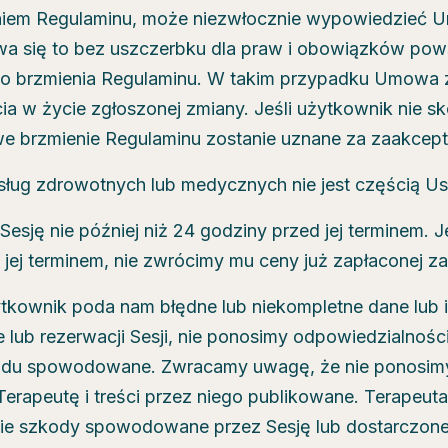
niem Regulaminu, może niezwłocznie wypowiedzieć
wa się to bez uszczerbku dla praw i obowiązków pow
 brzmienia Regulaminu. W takim przypadku Umowa z
a w życie zgłoszonej zmiany. Jeśli użytkownik nie s
 brzmienie Regulaminu zostanie uznane za zaakcep
ług zdrowotnych lub medycznych nie jest częścią Usłu
ję nie później niż 24 godziny przed jej terminem. Je
 jej terminem, nie zwrócimy mu ceny już zapłaconej za
żytkownik poda nam błędne lub niekompletne dane lub
ie lub rezerwacji Sesji, nie ponosimy odpowiedzialnośc
odu spowodowane. Zwracamy uwagę, że nie ponosimy
erapeutę i treści przez niego publikowane. Terapeuta
ie szkody spowodowane przez Sesję lub dostarczone 