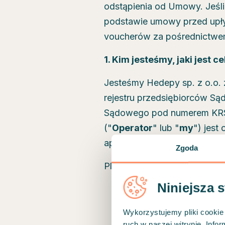
odstąpienia od Umowy. Jeśli
podstawie umowy przed upł
voucherów za pośrednictwem
1. Kim jesteśmy, jaki jest c
Jesteśmy Hedepy sp. z o.o. 
rejestru przedsiębiorców S
Sądowego pod numerem KRS 
("
Operator
" lub "
my
") jest
aplikacji mobilnej Hedepy (z
Zgoda
Platforma zawiera:
Niniejsza 
informacje dla ogółu sp
interfejs do udzielania k
Wykorzystujemy pliki cookie 
doświadczonych terape
ruch w naszej witrynie. Inf