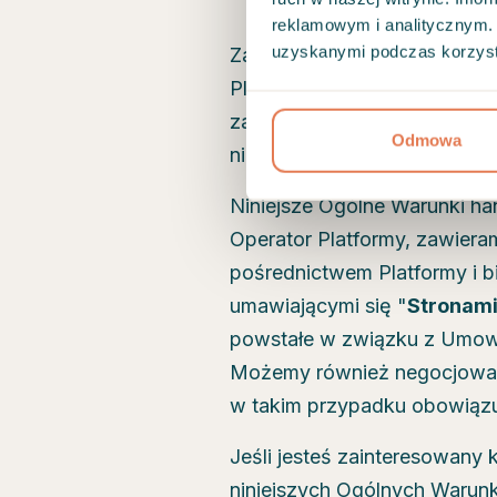
reklamowym i analitycznym. 
uzyskanymi podczas korzysta
Za pośrednictwem Platformy
Platformy ("
Umowa
") poleg
założenia Konta, zarządzani
Odmowa
niniejszych Ogólnych Warun
Niniejsze Ogólne Warunki ha
Operator Platformy, zawiera
pośrednictwem Platformy i bi
umawiającymi się "
Stronam
powstałe w związku z Umową
Możemy również negocjować
w takim przypadku obowiąz
Jeśli jesteś zainteresowany 
niniejszych Ogólnych Warunk