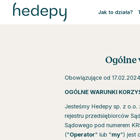
Jak to działa?
Ogólne 
Obowiązujące od 17.02.202
OGÓLNE WARUNKI KORZYS
Jesteśmy Hedepy sp. z o.o. 
rejestru przedsiębiorców S
Sądowego pod numerem KRS 
("
Operator
" lub "
my
") jest