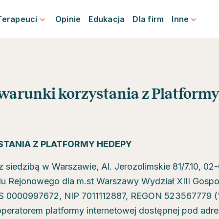
Terapeuci
Opinie
Edukacja
Dla firm
Inne
warunki korzystania z Platform
4
TANIA Z PLATFORMY HEDEPY
z siedzibą w Warszawie, Al. Jerozolimskie 81/7.10, 0
ądu Rejonowego dla m.st Warszawy Wydział XIII Gosp
0000997672, NIP 7011112887, REGON 523567779 ("S
 operatorem platformy internetowej dostępnej pod ad