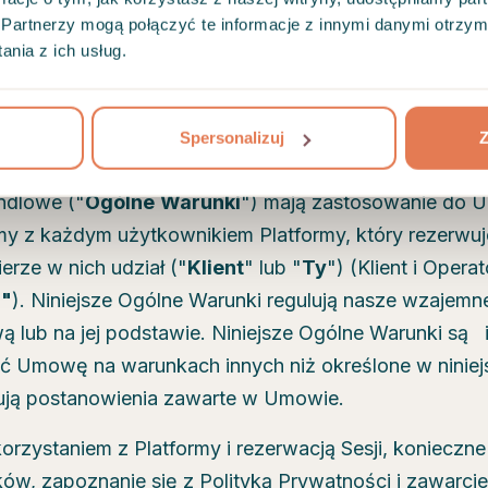
Partnerzy mogą połączyć te informacje z innymi danymi otrzym
nia z ich usług.
 świadczymy usługi na podstawie umowy o świadczenie
ające w szczególności na zapewnieniu dostępu do Pla
u Kontem, umożliwieniu korzystania z Platformy oraz 
Spersonalizuj
Z
kach ("
Usługi
").
ndlowe ("
Ogólne
Warunki
") mają zastosowanie do U
my z każdym użytkownikiem Platformy, który rezerwu
erze w nich udział ("
Klient
" lub "
Ty
") (Klient i Opera
i"
). Niniejsze Ogólne Warunki regulują nasze wzajemn
 lub na jej podstawie. Niniejsze Ogólne Warunki są 
 Umowę na warunkach innych niż określone w ninie
ują postanowienia zawarte w Umowie.
korzystaniem z Platformy i rezerwacją Sesji, konieczn
ów, zapoznanie się z Polityką Prywatności i zawarc