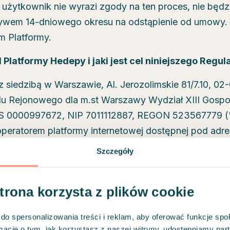
 użytkownik nie wyrazi zgody na ten proces, nie bę
ywem 14-dniowego okresu na odstąpienie od umowy. 
 Platformy.
el Platformy Hedepy i jaki jest cel niniejszego Regu
z siedzibą w Warszawie, Al. Jerozolimskie 81/7.10, 0
ądu Rejonowego dla m.st Warszawy Wydział XIII Gosp
0000997672, NIP 7011112887, REGON 523567779 ("S
 operatorem platformy internetowej dostępnej pod ad
wanych łącznie "
Platformą
").
Szczegóły
strona korzysta z plików cookie
ołeczeństwa skupione wokół tematyki psychoterapii i 
onsultacji on-line, szczególnie w zakresie terapii i co
do spersonalizowania treści i reklam, aby oferować funkcje sp
utów.
ormacje o tym, jak korzystasz z naszej witryny, udostępniamy p