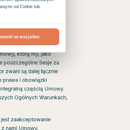
anymi od Ciebie lub
 usług i korzystanie z
tformy, umożliwieniu
innych usług opisanych w
ezwól na wszystkie
mowy, którą my, jako
je poszczególne Sesje za
tor zwani są dalej łącznie
e prawa i obowiązki
integralną częścią Umowy.
jszych Ogólnych Warunkach,
e jest zaakceptowanie
ie z nami Umowy.