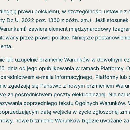
egają prawu polskiemu, w szczególności ustawie z dn
ity Dz.U. 2022 poz. 1360 z późn. zm.). Jeśli stosune
Warunkami) zawiera element międzynarodowy (zagra
egulowany przez prawo polskie. Niniejsze postanowien
enta.
ić lub uzupełnić brzmienie Warunków w dowolnym cz
. dnia od jego opublikowania w ramach Platformy. O 
średnictwem e-maila informacyjnego, Platformy lub 
li nie zgadzają się Państwo z nowym brzmieniem Wa
ę za pośrednictwem poczty elektronicznej. Nie naru
iązywania poprzedniego tekstu Ogólnych Warunków.
poprzedzającym datę wejścia w życie zgłoszonej zmian
owy, nowe brzmienie Warunków będzie uważane za