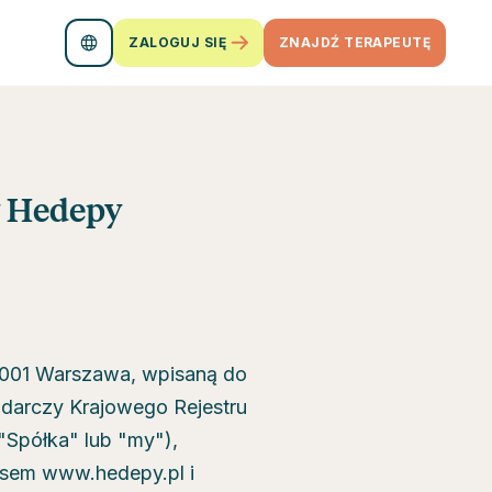
ZALOGUJ SIĘ
ZNAJDŹ TERAPEUTĘ
y Hedepy
2-001 Warszawa, wpisaną do
odarczy Krajowego Rejestru
półka" lub "my"),
resem www.hedepy.pl i