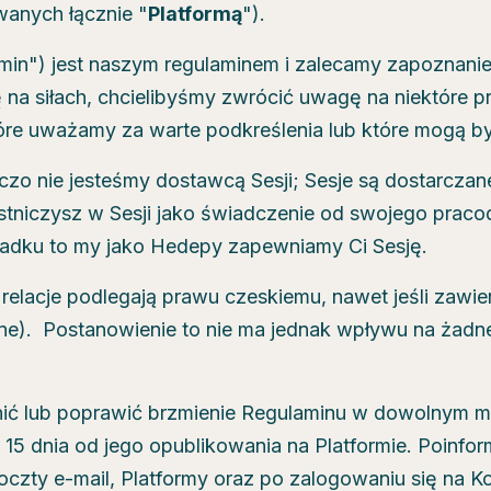
wanych łącznie "
Platformą
").
amin") jest naszym regulaminem i zalecamy zapoznanie
się na siłach, chcielibyśmy zwrócić uwagę na niektóre 
óre uważamy za warte podkreślenia lub które mogą by
czo nie jesteśmy dostawcą Sesji; Sesje są dostarcza
estniczysz w Sesji jako świadczenie od swojego praco
adku to my jako Hedepy zapewniamy Ci Sesję.
relacje podlegają prawu czeskiemu, nawet jeśli zawie
e). Postanowienie to nie ma jednak wpływu na żadne
ić lub poprawić brzmienie Regulaminu w dowolnym 
15 dnia od jego opublikowania na Platformie. Poinfor
czty e-mail, Platformy oraz po zalogowaniu się na Ko