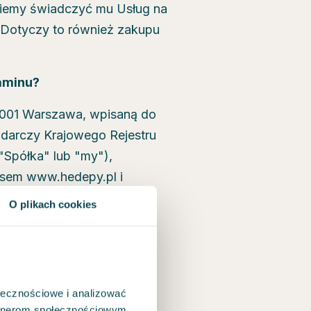
dziemy świadczyć mu Usług na
Dotyczy to również zakupu
laminu?
2-001 Warszawa, wpisaną do
odarczy Krajowego Rejestru
półka" lub "my"),
resem www.hedepy.pl i
O plikach cookies
poradnictwa;
achingu przez
ołecznościowe i analizować
artnerom społecznościowym,