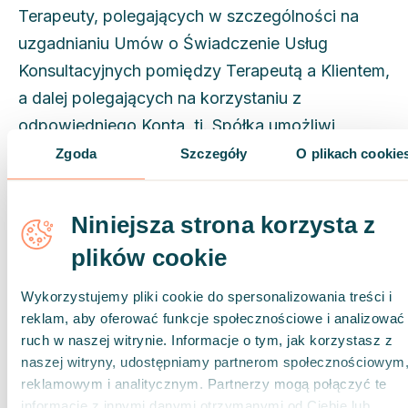
Terapeuty, polegających w szczególności na
uzgadnianiu Umów o Świadczenie Usług
Konsultacyjnych pomiędzy Terapeutą a Klientem,
a dalej polegających na korzystaniu z
odpowiedniego Konta, tj. Spółka umożliwi
Terapeucie korzystanie z Platformy w celu
Zgoda
Szczegóły
O plikach cookie
oferowania Konsultacji i swoich usług Klientom,
zarządzania swoim Profilem, określania Dat Sesji
Niniejsza strona korzysta z
i ewentualnie innych treści.
plików cookie
3.2 W przypadku Umowy, Umowa o
Wykorzystujemy pliki cookie do spersonalizowania treści i
Świadczenie Usług Konsultacyjnych zawierana
reklam, aby oferować funkcje społecznościowe i analizować
jest pomiędzy Klientem a Terapeutą. Między
ruch w naszej witrynie. Informacje o tym, jak korzystasz z
Klientami a Spółką nie powstaje żaden stosunek
naszej witryny, udostępniamy partnerom społecznościowym
umowny poprzez zamówienie Usług
reklamowym i analitycznym. Partnerzy mogą połączyć te
informacje z innymi danymi otrzymanymi od Ciebie lub