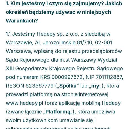
1. Kim jesteśmy i czym się zajmujemy? Jakich
określeń będziemy używać w niniejszych
Warunkach?
1.1 Jesteśmy Hedepy sp. z o.o. z siedzibą w
Warszawie, Al. Jerozolimskie 81/7.10, 02-001
Warszawa, wpisaną do rejestru przedsiębiorców
Sądu Rejonowego dla m.st Warszawy Wydział
XIII Gospodarczy Krajowego Rejestru Sądowego
pod numerem KRS 0000997672, NIP 7011112887,
REGON 523567779 („
Spółka
” lub „
my
„), która
prowadzi platformę na stronie internetowej
www.hedepy.pl (oraz aplikację mobilną Hedepy
(zwane łącznie „
Platformą
„), która umożliwia
swoim użytkownikom umawianie się i
odbywanie psychoterapii online oraz innych