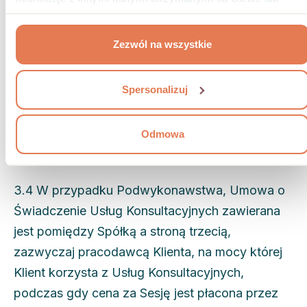
Konsultacyjnych i zawarcie Umowy o
uzyskanymi podczas korzystania z ich usług.
Świadczenie Usług Konsultacyjnych.
Zezwól na wszystkie
3.3 Spółka zorganizuje otrzymywanie od
Klientów płatności za Zrealizowane Sesje.
Spersonalizuj
Otrzymane płatności będą przekazywane
Terapeutom za określony okres rozliczeniowy i
Odmowa
na warunkach określonych w niniejszych
Ogólnych Warunkach lub Umowie.
3.4 W przypadku Podwykonawstwa, Umowa o
Świadczenie Usług Konsultacyjnych zawierana
jest pomiędzy Spółką a stroną trzecią,
zazwyczaj pracodawcą Klienta, na mocy której
Klient korzysta z Usług Konsultacyjnych,
podczas gdy cena za Sesję jest płacona przez