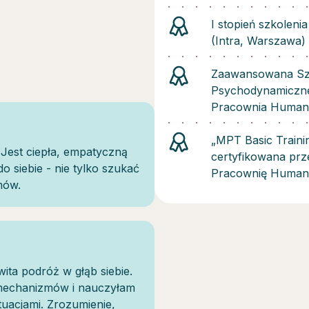
I stopień szkolen
(Intra, Warszawa)
Zaawansowana Szk
Psychodynamiczne
Pracownia Humani
„MPT Basic Traini
Jest ciepła, empatyczną
certyfikowana prz
 siebie - nie tylko szukać
Pracownię Humani
mów.
ita podróż w głąb siebie.
 mechanizmów i nauczyłam
ytuacjami. Zrozumienie,