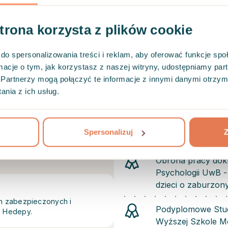
integracyjnym. Swoją pracę
grupowej.
strona korzysta z plików cookie
Kwalifikacje
do spersonalizowania treści i reklam, aby oferować funkcje sp
ormacje o tym, jak korzystasz z naszej witryny, udostępniamy p
Tytuł magistra ps
Partnerzy mogą połączyć te informacje z innymi danymi otrzym
Katolickiego Uniw
nia z ich usług.
Całościowe Szkole
Białymstoku przez
Spersonalizuj
Z
Towarzystwa Psyc
Obrona pracy dokto
Psychologii UwB 
dzieci o zaburzon
em zabezpieczonych i
Podyplomowe Studi
e Hedepy.
Wyższej Szkole M