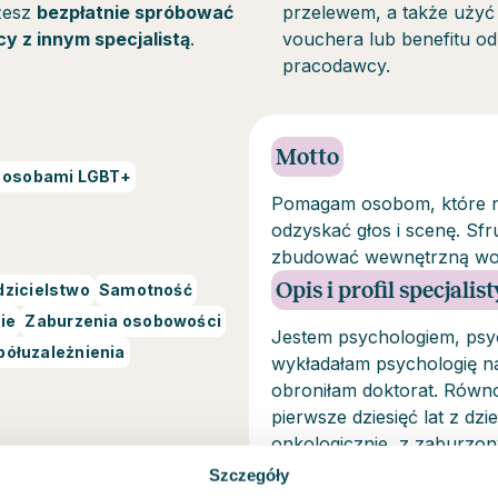
żesz
bezpłatnie spróbować
przelewem, a także użyć
cy z innym specjalistą
.
vouchera lub benefitu od
pracodawcy.
Motto
z osobami LGBT+
Pomagam osobom, które nie
odzyskać głos i scenę. Sf
zbudować wewnętrzną woln
Opis i profil specjalist
dzicielstwo
Samotność
nie
Zaburzenia osobowości
Jestem psychologiem, psyc
ółuzależnienia
wykładałam psychologię na
obroniłam doktorat. Równ
pierwsze dziesięć lat z dzi
onkologicznie, z zaburzo
Następne kilkanaście z do
Szczegóły
własnej praktyce. Pracuję