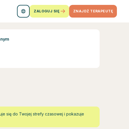
ZALOGUJ SIĘ
ZNAJDŹ TERAPEUTĘ
onym
je się do Twojej strefy czasowej i pokazuje