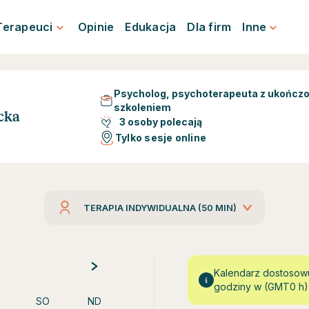
Terapeuci
Opinie
Edukacja
Dla firm
Inne
Psycholog, psychoterapeuta z ukończ
szkoleniem
cka
3 osoby polecają
Tylko sesje online
TERAPIA INDYWIDUALNA (50 MIN)
Kalendarz dostosowu
godziny w (GMT0 h)
SO
ND