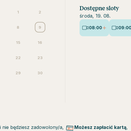
Dostępne sloty
1
2
środa, 19. 08.
8
9
08:00
09:0
15
16
22
23
29
30
li nie będziesz zadowolony/a,
Możesz zapłacić kartą
,