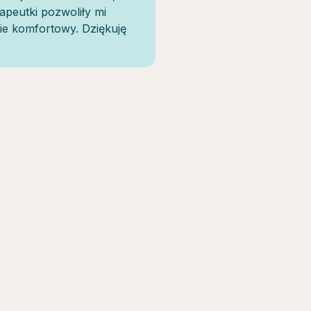
apeutki pozwoliły mi
ie komfortowy. Dziękuję