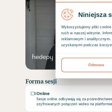
Niniejsza 
Wykorzystujemy pliki cookie 
Play
ruch w naszej witrynie. Inf
reklamowym i analitycznym. 
uzyskanymi podczas korzysta
Odmowa
Forma sesji
Online
Sesje online odbywają się za pośrednictw
szyfrowanych połączeń wideo na platformi