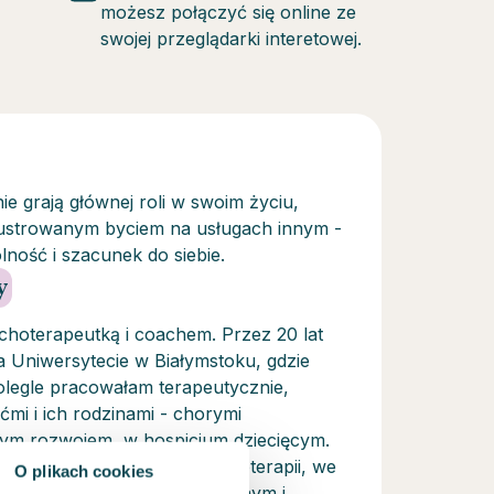
możesz połączyć się online ze
swojej przeglądarki interetowej.
 grają głównej roli w swoim życiu,
rustrowanym byciem na usługach innym -
ość i szacunek do siebie.
y
hoterapeutką i coachem. Przez 20 lat
 Uniwersytecie w Białymstoku, gdzie
olegle pracowałam terapeutycznie,
ećmi i ich rodzinami - chorymi
nym rozwojem, w hospicjum dziecięcym.
rosłymi – w ośrodkach psychoterapii, we
O plikach cookies
 w podejściu psychodynamicznym i