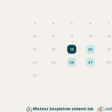
3
4
5
6
7
10
11
12
13
14
17
18
19
20
21
24
25
26
27
28
31
Możesz bezpłatnie zmienić lub
Jeś