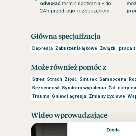
odwołać
termin spotkania - do
mo
24h przed jego rozpoczęciem.
pra
Główna specjalizacja
Depresja
Zaburzenia lękowe
Związki
praca 
Może również pomóc z
Stres
Strach
Złość
Smutek
Samoocena
Ro
Bezsenność
Syndrom wypalenia
Żal, cierpie
Trauma
Gniew i agresja
Zmiany życiowe
Wsp
Wideo wprowadzające
Zgoda