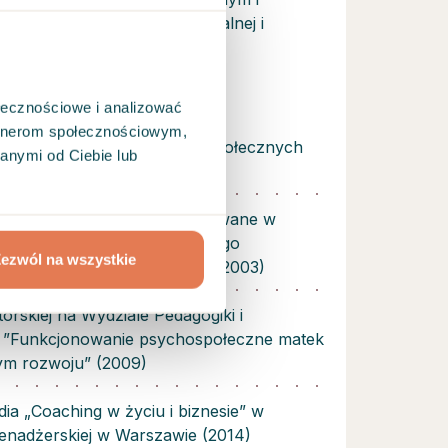
 poddaję superwizji indywidualnej i
ołecznościowe i analizować
artnerom społecznościowym,
ychologii na Wydziale Nauk Społecznych
anymi od Ciebie lub
ersytetu Lubelskiego (2000)
nie z Psychoterapii organizowane w
 Sekcję Psychoterapii Polskiego
ezwól na wszystkie
hiatrycznego w Łodzi (2000-2003)
rskiej na Wydziale Pedagogiki i
- ”Funkcjonowanie psychospołeczne matek
ym rozwoju” (2009)
a „Coaching w życiu i biznesie” w
enadżerskiej w Warszawie (2014)