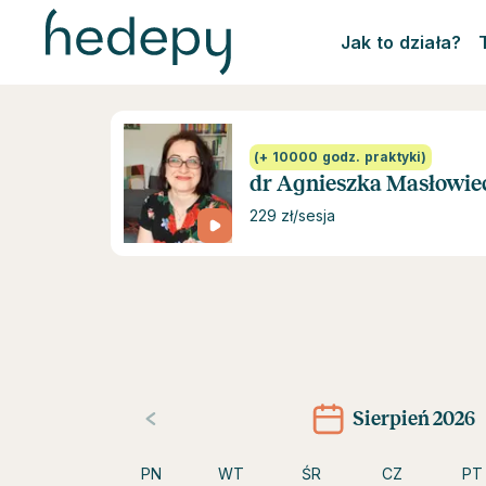
Jak to działa?
(+ 10000 godz. praktyki)
dr Agnieszka Masłowie
229 zł/sesja
Sierpień 2026
PN
WT
ŚR
CZ
PT