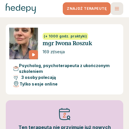
ZNAJDŹ TERAPEUTĘ
(+ 1000 godz. praktyki)
mgr Iwona Roszuk
169 zł/sesja
Psycholog, psychoterapeuta z ukończonym
szkoleniem
3 osoby polecają
Tylko sesje online
Ten terapeuta nie przyjmuje już nowych