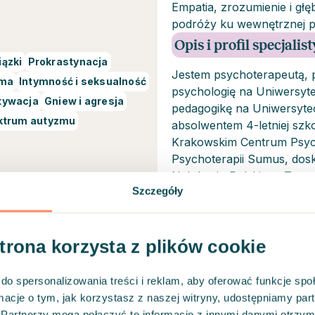
Empatia, zrozumienie i gł
podróży ku wewnętrznej p
Opis i profil specjalist
ązki
Prokrastynacja
Jestem psychoterapeutą, 
ma
Intymność i seksualność
psychologię na Uniwersyt
tywacja
Gniew i agresja
pedagogikę na Uniwersytec
ktrum autyzmu
absolwentem 4-letniej szk
Krakowskim Centrum Psyc
Psychoterapii Sumus, dosk
Należy do Polskiego Towa
Szczegóły
i Sekcji Psychoterapii Dziec
em zabezpieczonych i
Kwalifikacje
e Hedepy.
strona korzysta z plików cookie
Psychologia (jedno
Frycza Modrzewsk
do spersonalizowania treści i reklam, aby oferować funkcje sp
ormacje o tym, jak korzystasz z naszej witryny, udostępniamy p
ukończenie 4-letn
Partnerzy mogą połączyć te informacje z innymi danymi otrzym