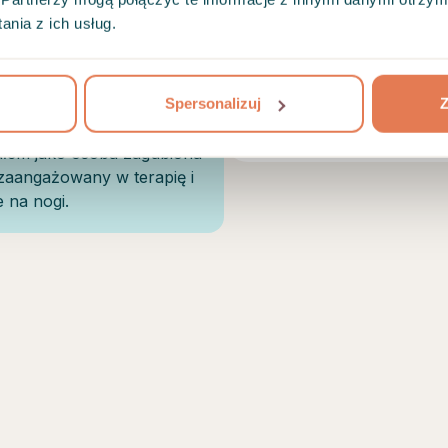
psychodynamiczn
nia z ich usług.
Psychodynamicz
Psychoprofilaktyk
Spersonalizuj
Z
Uniwersytet Komis
ia umiejętności, jest
nałem jako osoba zagubiona
 zaangażowany w terapię i
e na nogi.