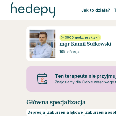
Jak to działa?
(+ 3000 godz. praktyki)
mgr Kamil Sułkowski
189 zł/sesja
Ten terapeuta nie przyjmu
Znajdziemy dla Ciebie właściwego t
Główna specjalizacja
Depresja
Zaburzenia lękowe
Zaburzenia oso