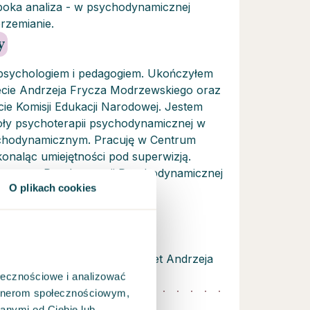
ęboka analiza - w psychodynamicznej
rzemianie.
y
psychologiem i pedagogiem. Ukończyłem
ecie Andrzeja Frycza Modrzewskiego oraz
ie Komisji Edukacji Narodowej. Jestem
oły psychoterapii psychodynamicznej w
hodynamicznym. Pracuję w Centrum
onaląc umiejętności pod superwizją.
rzystwa Psychoterapii Psychodynamicznej
O plikach cookies
i i Młodzieży.
lite magisterskie) - Uniwersytet Andrzeja
iego w Krakowie
ołecznościowe i analizować
artnerom społecznościowym,
iego szkolenia w nurcie
anymi od Ciebie lub