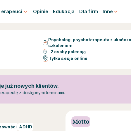
Terapeuci
Opinie
Edukacja
Dla firm
Inne
Psycholog, psychoterapeuta z ukończ
szkoleniem
2 osoby polecają
Tylko sesje online
je już nowych klientów.
erapeutę z dostępnymi terminami.
Motto
bowości
ADHD