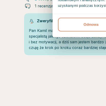
uzyskanymi podczas korzysta
1 recenzja
Zweryfikowany klient
Odmowa
Pan Kamil ma bogatą wiedzę i godne polecen
specjalistą jakiego szukałem. Sesje zaczy
i bez motywacji, a dziś sam jestem bardzo
czuję że krok po kroku coraz bardziej staj