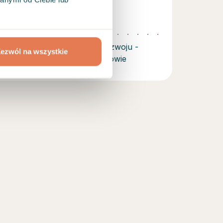
ym w Krakowskim Centrum
nym
a zaburzeń i wspomaganie rozwoju -
ezwól na wszystkie
ji Edukacji Narodowej w Krakowie