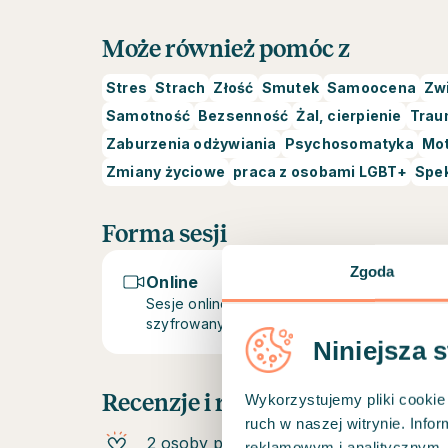
Może również pomóc z
Stres
Strach
Złość
Smutek
Samoocena
Zwi
Samotność
Bezsenność
Żal, cierpienie
Trau
Zaburzenia odżywiania
Psychosomatyka
Mo
Zmiany życiowe
praca z osobami LGBT+
Spe
Forma sesji
Zgoda
Online
Sesje online odbywają się za pośrednictw
szyfrowanych połączeń wideo na platformi
Niniejsza 
Recenzje i rekomendacje
Wykorzystujemy pliki cookie 
ruch w naszej witrynie. Inf
2 osoby polecają
reklamowym i analitycznym. 