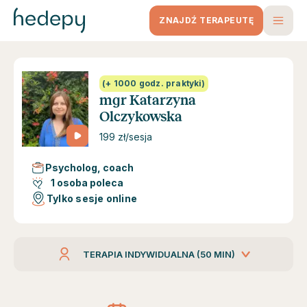
ZNAJDŹ TERAPEUTĘ
(+ 1000 godz. praktyki)
mgr Katarzyna
Olczykowska
199 zł/sesja
Psycholog, coach
1 osoba poleca
Tylko sesje online
TERAPIA INDYWIDUALNA (50 MIN)