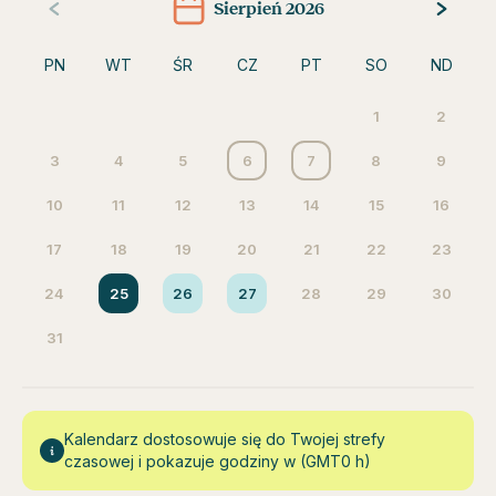
Sierpień 2026
PN
WT
ŚR
CZ
PT
SO
ND
1
2
3
4
5
6
7
8
9
10
11
12
13
14
15
16
17
18
19
20
21
22
23
24
25
26
27
28
29
30
31
Kalendarz dostosowuje się do Twojej strefy
czasowej i pokazuje godziny w (GMT0 h)