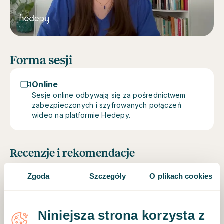
Forma sesji
Online
Sesje online odbywają się za pośrednictwem
zabezpieczonych i szyfrowanych połączeń
wideo na platformie Hedepy.
Recenzje i rekomendacje
1 osoba poleca
Zgoda
Szczegóły
O plikach cookies
1 recenzja
Niniejsza strona korzysta z
Zweryfikowany klient