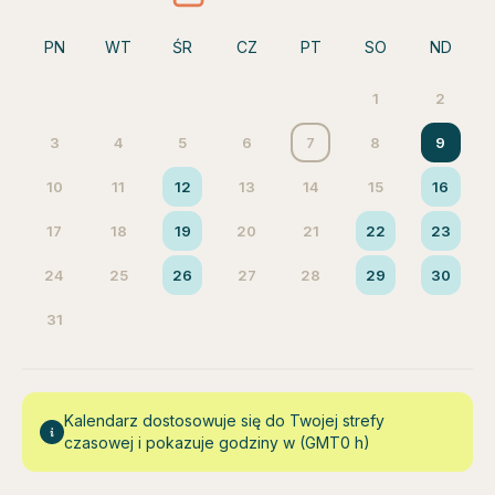
PN
WT
ŚR
CZ
PT
SO
ND
1
2
3
4
5
6
7
8
9
10
11
12
13
14
15
16
17
18
19
20
21
22
23
24
25
26
27
28
29
30
31
Kalendarz dostosowuje się do Twojej strefy
czasowej i pokazuje godziny w (GMT0 h)