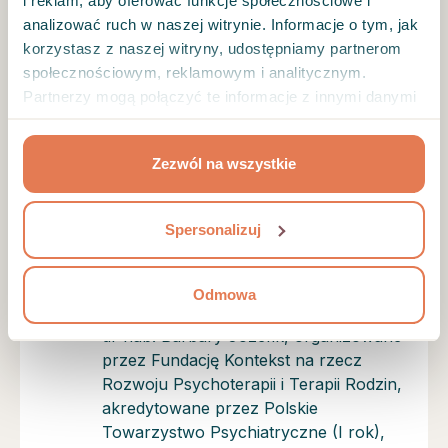
i reklam, aby oferować funkcje społecznościowe i
Swoją pracę poddaję superwizji. Należę do
analizować ruch w naszej witrynie. Informacje o tym, jak
Polskiego Towarzystwa Psychiatrycznego.
korzystasz z naszej witryny, udostępniamy partnerom
społecznościowym, reklamowym i analitycznym.
Kwalifikacje
Partnerzy mogą połączyć te informacje z innymi danymi
otrzymanymi od Ciebie lub uzyskanymi podczas
Tytuł magistra psychologii uzyskany w
korzystania z ich usług.
Zezwól na wszystkie
Uniwersytecie Jagiellońskim w
Instytucie Psychologii Stosowanej
(2023)
Spersonalizuj
5- letnie „Szkolenie systemowo-
psychodynamiczne. Podejście
Odmowa
zintegrowane” pod kierownictwem prof.
dr hab. Barbary Józefik, organizowane
przez Fundację Kontekst na rzecz
Rozwoju Psychoterapii i Terapii Rodzin,
akredytowane przez Polskie
Towarzystwo Psychiatryczne (I rok),