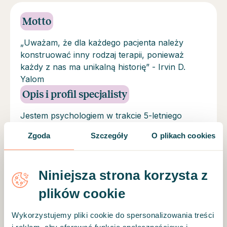
Motto
„Uważam, że dla każdego pacjenta należy
konstruować inny rodzaj terapii, ponieważ
każdy z nas ma unikalną historię” - Irvin D.
Yalom
Opis i profil specjalisty
Jestem psychologiem w trakcie 5-letniego
szkolenia psychoterapeutycznego w podejściu
Zgoda
Szczegóły
O plikach cookies
systemowo-psychodynamicznym. Ukończyłem
także roczny kurs interwencji kryzysowej oraz
studia podyplomowe na kierunku
Niniejsza strona korzysta z
"Psychotraumatologia". Odbyłem szereg staży
oraz szkoleń w zakresie psychologii klinicznej i
plików cookie
psychoterapii. Doświadczenie zawodowe
zdobywałem w Centrum Zdrowia Psychicznego
Wykorzystujemy pliki cookie do spersonalizowania treści
i w szpitalnych oddziałach somatycznych.