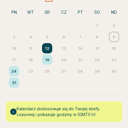
PN
WT
ŚR
CZ
PT
SO
ND
1
2
3
4
5
6
7
8
9
10
11
12
13
14
15
16
17
18
19
20
21
22
23
24
25
26
27
28
29
30
31
Kalendarz dostosowuje się do Twojej strefy
czasowej i pokazuje godziny w (GMT0 h)