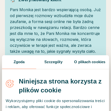
Pani Monika jest bardzo wspierającą osobą. Już
od pierwszej rozmowy wzbudziła moje duże
zaufanie, a forma sesji online nie była żadną
przeszkodą w nawiązaniu relacji. Bardzo cenne
jest dla mnie to, że Pani Monika nie koncentruje
się wyłącznie na słowach, rozmowie, która
oczywiście w terapii jest ważna, ale zwraca
także uwagę na to, jakie sygnały wysyła ciało.
Pozwala to czasami zauważyć więcej.
Zgoda
Szczegóły
O plikach cookies
Zweryfikowany klient
Niniejsza strona korzysta z
Serdecznie polecam, dzięki Pani Monice
plików cookie
zaczynam rozumieć więcej. Teraz już nie
obawiam się terapii tylko czekam na następne
Wykorzystujemy pliki cookie do spersonalizowania treści
spotkanie, by znów dowiedzieć się czegoś
i reklam, aby oferować funkcje społecznościowe i