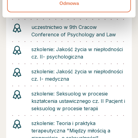
Odmowa
szkolenie: Dialog motywujący, jako
alternatywa wobec kar
uczestnictwo w 9th Cracow
Conference of Psychology and Law
szkolenie: Jakość życia w niepłodności
cz. II- psychologiczna
szkolenie: Jakość życia w niepłodności
cz. I- medyczna
szkolenie: Seksuolog w procesie
kształcenia ustawicznego cz. II Pacjent i
seksuolog w procesie terapii
szkolenie: Teoria i praktyka
terapeutyczna "Między miłością a
nienawiścią- o seksualności"