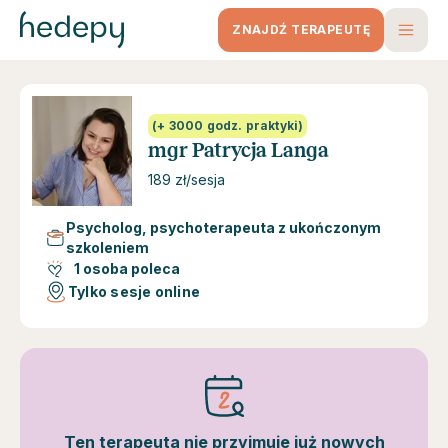
ZNAJDŹ TERAPEUTĘ
(+ 3000 godz. praktyki)
mgr Patrycja Langa
189 zł/sesja
Psycholog, psychoterapeuta z ukończonym
szkoleniem
1 osoba poleca
Tylko sesje online
Ten terapeuta nie przyjmuje już nowych