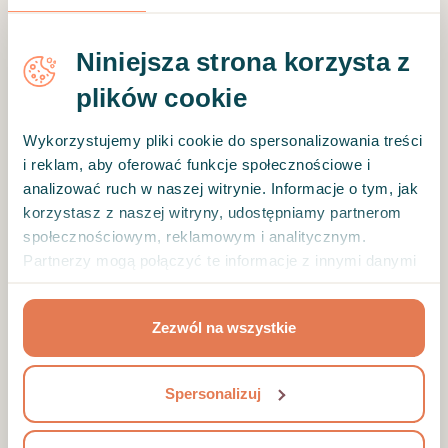
skutecznie pomagać bliskim i klientom?
szkolenie: Hipochondria - poznawczo-
Niniejsza strona korzysta z
behawioralne techniki pracy
plików cookie
szkolenie: Perfekcjonizm- jak mogą
Wykorzystujemy pliki cookie do spersonalizowania treści
pomóc terapia poznawczo-
i reklam, aby oferować funkcje społecznościowe i
behawioralna i odbyte szkolenie
analizować ruch w naszej witrynie. Informacje o tym, jak
Racjonalnej Terapii Zachowania
korzystasz z naszej witryny, udostępniamy partnerom
społecznościowym, reklamowym i analitycznym.
szkolenie: Prokrastynacja, czyli w
Partnerzy mogą połączyć te informacje z innymi danymi
pułapce zwlekania - techniki zmiany
otrzymanymi od Ciebie lub uzyskanymi podczas
korzystania z ich usług.
szkolenie: Jak wzbogacić DBT o Dialog
Zezwól na wszystkie
Motywujący
szkolenie: Dialog motywujący- o
Spersonalizuj
sporcie, zmianie nawyków i stylu życia