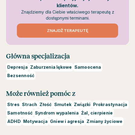
klientów.
Znajdziemy dla Ciebie właściwego terapeutę z
dostępnymi terminami.
ZNAJDŹ TERAPEUTĘ
Główna specjalizacja
Depresja
Zaburzenia lękowe
Samoocena
Bezsenność
Może również pomóc z
Stres
Strach
Złość
Smutek
Związki
Prokrastynacja
Samotność
Syndrom wypalenia
Żal, cierpienie
ADHD
Motywacja
Gniew i agresja
Zmiany życiowe