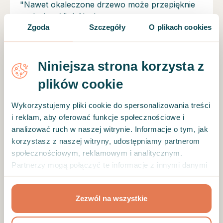
"Nawet okaleczone drzewo może przepięknie
rozkwitnąć." J. Norbury
Zgoda
Szczegóły
O plikach cookies
Opis i profil specjalisty
Psychoterapia Gestalt jest dla mnie możliwością
Niniejsza strona korzysta z
autentycznego spotkania z drugim człowiekiem.
Jest to terapia skoncentrowana na dialogu i
plików cookie
relacji. To możliwość poszerzania świadomości
swojego odczuwania i istnienia. Bardzo bliskie
Wykorzystujemy pliki cookie do spersonalizowania treści
jest mi założenie mówiące, że każdy ma swój
i reklam, aby oferować funkcje społecznościowe i
potencjał, który przy odpowiednim wsparciu
analizować ruch w naszej witrynie. Informacje o tym, jak
może realizować. Psychoterapia jest dla mnie
korzystasz z naszej witryny, udostępniamy partnerom
towarzyszeniem w podróży odkrywania siebie
społecznościowym, reklamowym i analitycznym.
na nowo. Zapraszam Cię na spotkanie ze mną i
Partnerzy mogą połączyć te informacje z innymi danymi
sobą samym.
otrzymanymi od Ciebie lub uzyskanymi podczas
korzystania z ich usług.
Kwalifikacje
Zezwól na wszystkie
2021-2025 - 4-letnia Szkoła