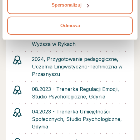
Spersonalizuj
Psychoterapii Gestalt w Warszawie
2024-2025 Edukacja i rehabilitacja osób
Odmowa
z niepełnosprawnością intelektualną –
oligofrenopedagogika, Lubelska Szkoła
Wyższa w Rykach
2024, Przygotowanie pedagogiczne,
Uczelnia Lingwistyczno-Techniczna w
Przasnyszu
08.2023 - Trenerka Regulacji Emocji,
Studio Psychologiczne, Gdynia
04.2023 - Trenerka Umiejętności
Społecznych, Studio Psychologiczne,
Gdynia