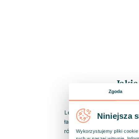
Jakie
Zgoda
Lęk objawia się nieprzyjemn
Niniejsza 
łagodnego niepokoju po ataki 
różnice.
Wykorzystujemy pliki cookie 
ruch w naszej witrynie. Inf