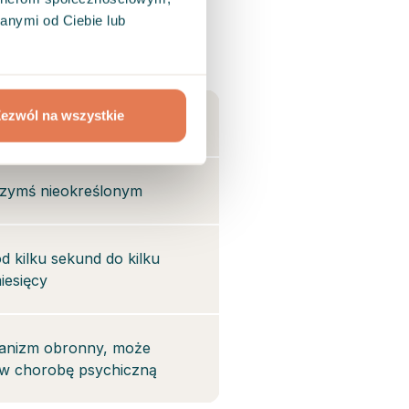
anymi od Ciebie lub
Lęk
ezwól na wszystkie
łe zmartwienie
czymś nieokreślonym
d kilku sekund do kilku
iesięcy
hanizm obronny, może
ę w chorobę psychiczną