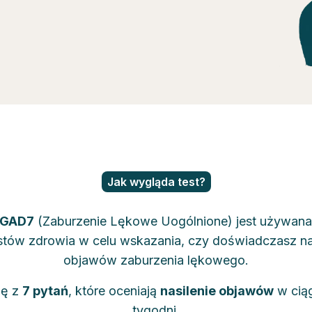
Jak wygląda test?
GAD7
(Zaburzenie Lękowe Uogólnione) jest używana
istów zdrowia w celu wskazania, czy doświadczasz n
objawów zaburzenia lękowego.
ię z
7 pytań
, które oceniają
nasilenie objawów
w ciąg
tygodni.