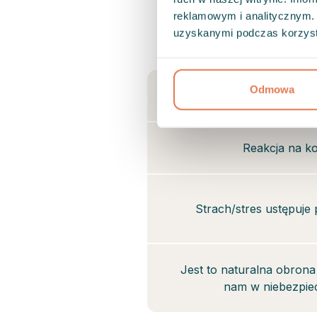
reklamowym i analitycznym. 
uzyskanymi podczas korzysta
Strac
Odmowa
Krótkotrwałą rea
Reakcja na ko
Strach/stres ustępuje 
Jest to naturalna obron
nam w niebezpie