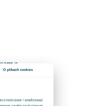
esem a
O plikach cookies
różną intensywność – od
s, ale istnieją istotne
ołecznościowe i analizować
artnerom społecznościowym,