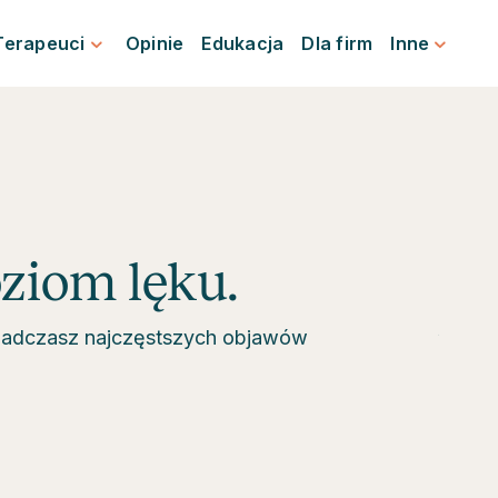
Terapeuci
Opinie
Edukacja
Dla firm
Inne
ziom lęku.
iadczasz najczęstszych objawów