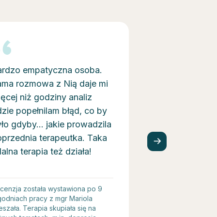
ardzo empatyczna osoba.
Pani Maryna wy
ama rozmowa z Nią daje mi
profesjonalizm
ęcej niż godziny analiz
przypadku. Cier
zie popełnilam błąd, co by
wysłuchała, ale
ło gdyby... jakie prowadzila
konfrontowała 
przednia terapeutka. Taka
obserwacje i wn
alna terapia też działa!
Zdecydowanie 
warty polecenia
cenzja została wystawiona po 9
Recenzja została na
godniach pracy z mgr Mariola
czasie pracy z mgr
eszała. Terapia skupiała się na
Terapia skupiała si