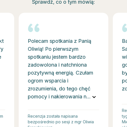
Sprawdź, co o tym mówią:
kt
Polecam spotkania z Panią
B
ry
Oliwią! Po pierwszym
S
e
spotkaniu jestem bardzo
wi
zadowolona i natchniona
gd
pozytywną energią. Czułam
by
ogrom wsparcia i
po
zrozumienia, do tego chęć
zd
pomocy i nakierowania n
...
Re
im
Recenzja została napisana
ty
bezpośrednio po sesji z mgr Oliwia
Mi