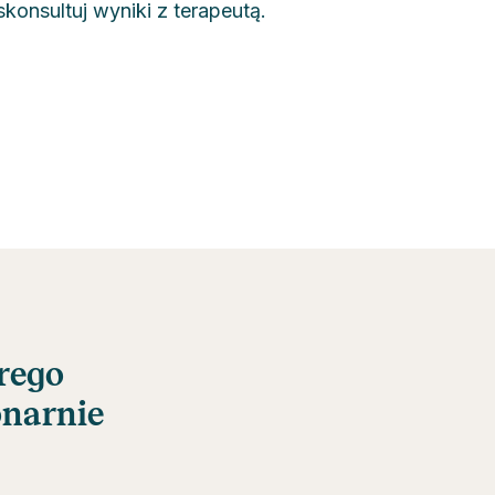
konsultuj wyniki z terapeutą.
brego
onarnie