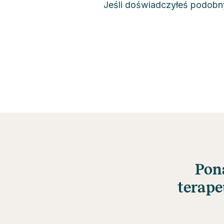
Jeśli doświadczyłeś podobnyc
Pona
terape