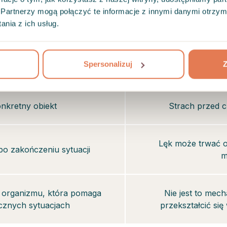
Partnerzy mogą połączyć te informacje z innymi danymi otrzym
nia z ich usług.
h/Stres
Spersonalizuj
Z
kcja na zagrożenie
Długotrwa
nkretny obiekt
Strach przed 
Lęk może trwać o
po zakończeniu sytuacji
m
a organizmu, która pomaga
Nie jest to mec
cznych sytuacjach
przekształcić si