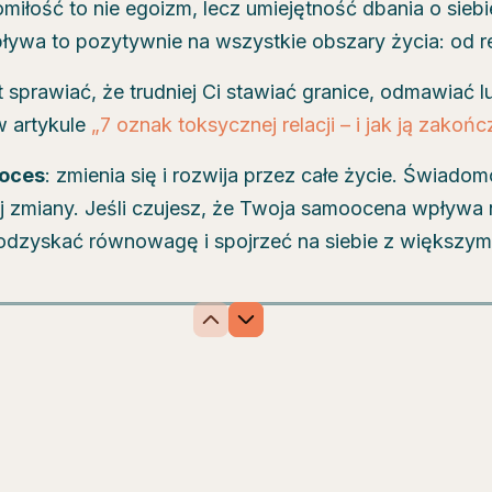
miłość to nie egoizm, lecz umiejętność dbania o siebi
ływa to pozytywnie na wszystkie obszary życia: od r
prawiać, że trudniej Ci stawiać granice, odmawiać lub
w artykule
„7 oznak toksycznej relacji – i jak ją zakoń
roces
: zmienia się i rozwija przez całe życie. Świadom
zmiany. Jeśli czujesz, że Twoja samoocena wpływa na
dzyskać równowagę i spojrzeć na siebie z większym