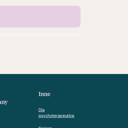
Inne
any
Dla
psychoterapeutów