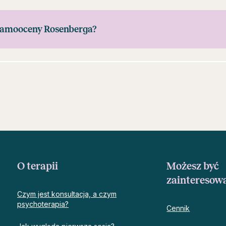
 samooceny Rosenberga?
O terapii
Możesz być
zainteresow
Czym jest konsultacja, a czym
psychoterapia?
Cennik