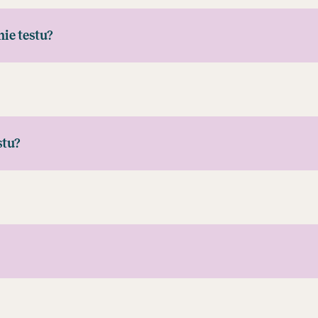
ie testu?
stu?