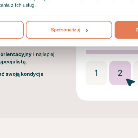
nia z ich usług.
Spersonalizuj
Z
zestaw standaryzowanych
 orientacyjny
i najlepiej
specjalistą
.
nać swoją kondycje