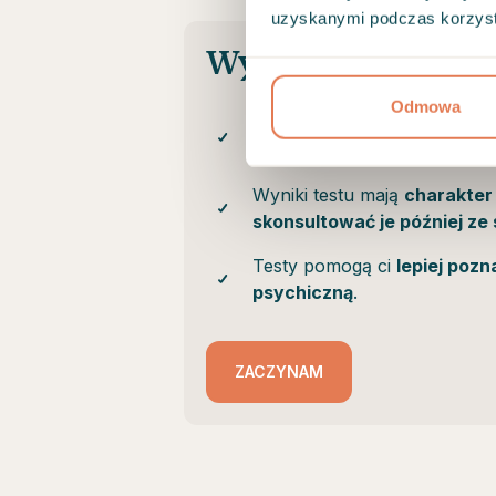
uzyskanymi podczas korzysta
Wykonaj test
Odmowa
Przygotowaliśmy dla Ciebie
testów
o różnej tematyce.
Wyniki testu mają
charakter
skonsultować je później ze 
Testy pomogą ci
lepiej poz
psychiczną
.
ZACZYNAM