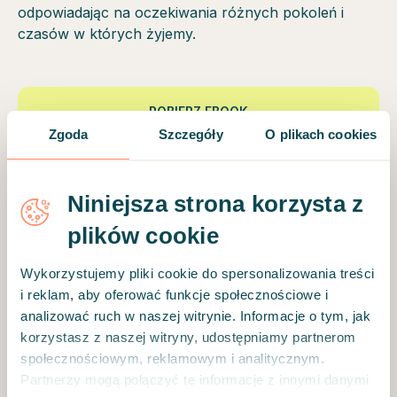
odpowiadając na oczekiwania różnych pokoleń i
czasów w których żyjemy.
POBIERZ EBOOK
Zgoda
Szczegóły
O plikach cookies
Widzisz, co się dzieje i chcesz
Niniejsza strona korzysta z
działać.
plików cookie
Pracownicy są przemęczeni, morale spada, a
Wykorzystujemy pliki cookie do spersonalizowania treści
i reklam, aby oferować funkcje społecznościowe i
rotacja rośnie. Ale kiedy wspominasz o
analizować ruch w naszej witrynie. Informacje o tym, jak
działaniach wellbeingowych, zarząd pyta:
korzystasz z naszej witryny, udostępniamy partnerom
społecznościowym, reklamowym i analitycznym.
„A jaki jest zwrot z inwestycji?”
Partnerzy mogą połączyć te informacje z innymi danymi