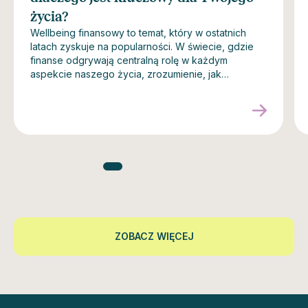
życia?
Wellbeing finansowy to temat, który w ostatnich
latach zyskuje na popularności. W świecie, gdzie
finanse odgrywają centralną rolę w każdym
aspekcie naszego życia, zrozumienie, jak
zarządzać nimi w sposób, który zapewnia poczucie
bezpieczeństwa i spokoju, jest kluczowe. W
artykule wyjaśniamy, czym jest wellbeing finansowy,
dlaczego jest tak ważny, oraz jak możesz go
poprawić w swoim codziennym życiu.
ZOBACZ WIĘCEJ