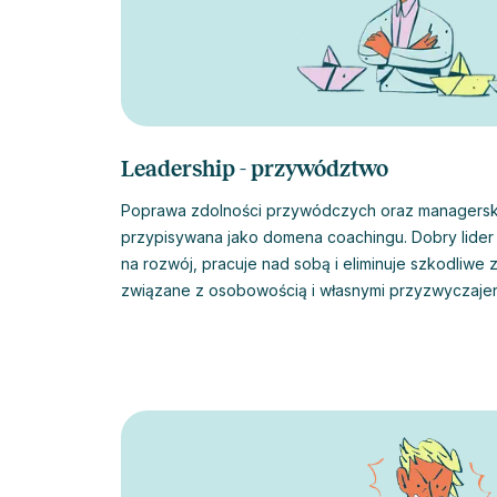
Leadership - przywództwo
Poprawa zdolności przywódczych oraz managerski
przypisywana jako domena coachingu. Dobry lider to
na rozwój, pracuje nad sobą i eliminuje szkodliwe 
związane z osobowością i własnymi przyzwyczajen
pomóc w zrozumieniu wewnętrznych konfliktów, cz
bycie lepszym liderem. Ponadto, zazwyczaj prow
własne emocje, większej autentyczności i umiejętn
granic z poszanowaniem innych. Wszystko to jest niezbędne w nowoczesnym
przywództwie.