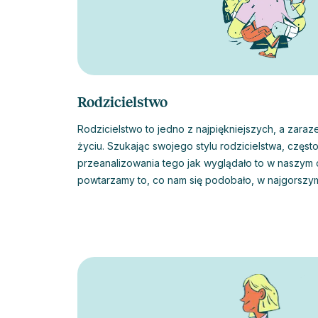
Rodzicielstwo
Rodzicielstwo to jedno z najpiękniejszych, a zara
życiu. Szukając swojego stylu rodzicielstwa, częs
przeanalizowania tego jak wyglądało to w naszy
powtarzamy to, co nam się podobało, w najgorsz
powtarzać. Psychoterapia może nam pomóc w znal
rodzicielskiego i pomóc z tym, jakże niełatwym w