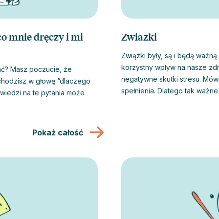
co mnie dręczy i mi
Zwiazki
Związki były, są i będą ważną
korzystny wpływ na nasze zdr
wać? Masz poczucie, że
negatywne skutki stresu. Mów
 zachodzisz w głowę “dlaczego
spełnienia. Dlatego tak ważne 
owiedzi na te pytania może
wiedzieli, kiedy nie jesteśmy j
Psychoterapia, czy to indywi
zdolność do relacji z innymi 
Pokaż całość
rodzinie czy pracy.