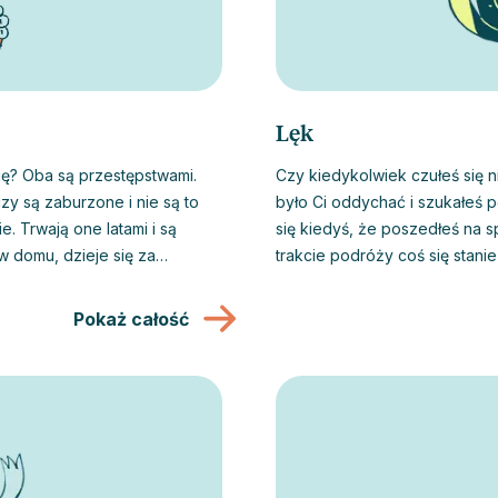
Lęk
ę? Oba są przestępstwami.
Czy kiedykolwiek czułeś się n
zy są zaburzone i nie są to
było Ci oddychać i szukałeś p
. Trwają one latami i są
się kiedyś, że poszedłeś na s
 domu, dzieje się za
trakcie podróży coś się stani
zbitych dowodów a nami targa
bardzo martwiłeś się przyszło
ętego kręgu obaw i bólu?
teraźniejszością? Tak właśni
Pokaż całość