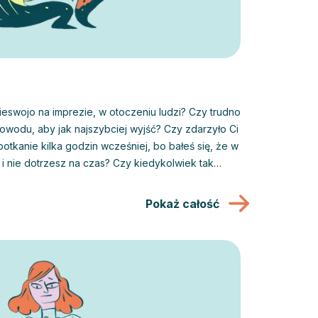
ieswojo na imprezie, w otoczeniu ludzi? Czy trudno
owodu, aby jak najszybciej wyjść? Czy zdarzyło Ci
potkanie kilka godzin wcześniej, bo bałeś się, że w
e i nie dotrzesz na czas? Czy kiedykolwiek tak
ścią, że całkowicie zapomniałeś żyć
e może wyglądać niepokój.
Pokaż całość