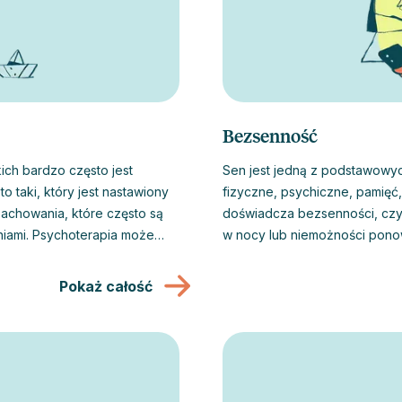
Bezsenność
ch bardzo często jest
Sen jest jedną z podstawowy
 taki, który jest nastawiony
fizyczne, psychiczne, pamięć, odporność i nas
zachowania, które często są
doświadcza bezsenności, czyl
iami. Psychoterapia może
w nocy lub niemożności ponownego za
y obaw, które uniemożliwiają
stresu, pracy przed ekranem 
adzi do poprawy uważności na
się coraz bardziej powszechn
Pokaż całość
ości skutecznego stawiania