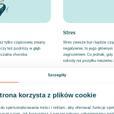
Stres
esz tylko częściowej zmiany
Stres zawsze był i będzie cz
 czy też podróży w głąb
negatywnie, to jego głównym 
leczalna choroba.
zagrożeniem. Co jednak, gdy 
szkody niż pożytku naszemu z
nim przynosi jedynie krótkotrwałą ulgę. Najlepszy efekt daj
niego i zrozumienie informacj
Pokaż całość
Szczegóły
złagodzić jego wpływ na nasze
z samym sobą.
strona korzysta z plików cookie
do spersonalizowania treści i reklam, aby oferować funkcje sp
ormacje o tym, jak korzystasz z naszej witryny, udostępniamy p