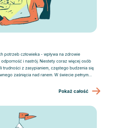
ch potrzeb człowieka - wpływa na zdrowie
trój. Niestety coraz więcej osób
i trudności z zasypianiem, częstego budzenia się
śnięcia nad ranem. W świecie pełnym
i zaburzonego rytmu dnia problem braku snu staje
y.
Pokaż całość