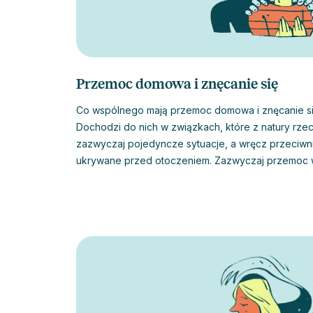
Przemoc domowa i znęcanie się
Co wspólnego mają przemoc domowa i znęcanie si
Dochodzi do nich w związkach, które z natury rzec
zazwyczaj pojedyncze sytuacje, a wręcz przeciwnie
ukrywane przed otoczeniem. Zazwyczaj przemoc w
zamkniętymi drzwiami, gdzie nie ma świadków, nie
strach i obawa. Jak więc wydostać się z tego zakl