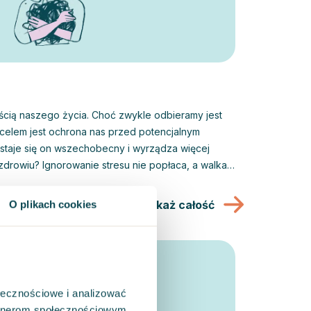
ęścią naszego życia. Choć zwykle odbieramy jest
celem jest ochrona nas przed potencjalnym
staje się on wszechobecny i wyrządza więcej
drowiu? Ignorowanie stresu nie popłaca, a walka z
e wsłuchanie się w
i, którą nam przekazuje. Pomaga to nie tylko
Pokaż całość
O plikach cookies
 zdrowie, ale także często zmienić naszą relację
ołecznościowe i analizować
artnerom społecznościowym,