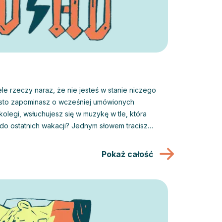
ele rzeczy naraz, że nie jesteś w stanie niczego
sto zapominasz o wcześniej umówionych
kolegi, wsłuchujesz się w muzykę w tle, która
do ostatnich wakacji? Jednym słowem tracisz
hoć wcale tego nie chcesz. Co więcej, nie jesteś
Pokaż całość
e istnieje wiele sposobów na przejęcie kontroli
dnym z najskuteczniejszych jest psychoterapia.