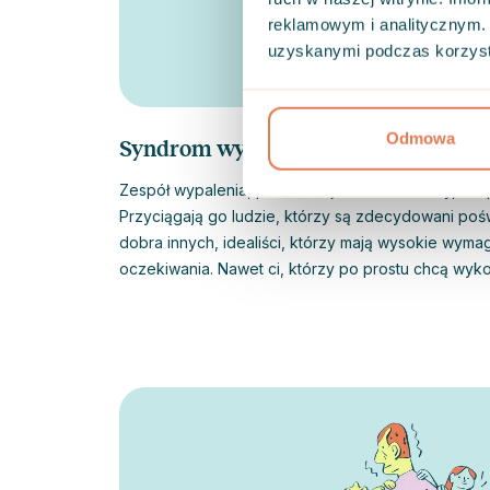
reklamowym i analitycznym. 
uzyskanymi podczas korzysta
Odmowa
Syndrom wypalenia
Zespół wypalenia, podobnie jak inne choroby, nie
Przyciągają go ludzie, którzy są zdecydowani pośw
dobra innych, idealiści, którzy mają wysokie wyma
oczekiwania. Nawet ci, którzy po prostu chcą wyk
trudności z proszeniem o pomoc. Wcześniej syndr
głównie dojrzałych menedżerów z dużych firm. J
wymagań dotyczących naszych wyników występuje 
przykład studentów. Według statystyk z badania 
Jobbli aż ¼ Polaków wykazuje symptomy wypalenia zawo
nasz kraj jest w tym względzie w europejskiej czoł
Ciebie, odłóż na chwilę na bok swoje obowiązki i po