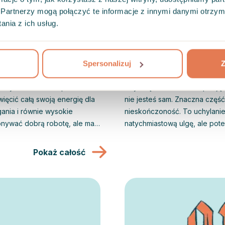
Partnerzy mogą połączyć te informacje z innymi danymi otrzym
nia z ich usług.
Spersonalizuj
Z
Prokrastynacja
 przychodzi bez zaproszenia.
Czy często zwlekasz z podjęc
ięcić całą swoją energię dla
nie jesteś sam. Znaczna częś
gania i równie wysokie
nieskończoność. To uchylanie
onywać dobrą robotę, ale mają
natychmiastową ulgę, ale pot
om wypalenia dotyczył
poczucia winy. W dodatku sa
ednak wraz ze wzrostem
dwoma głosami: rozsądku i st
Pokaż całość
również u młodych ludzi, na
jeśli przyjmujemy na swoje b
przeprowadzonego przez firmę
dowego. Co więcej,
ówce. Jeśli dotyczy to również
staw siebie jako priorytet.