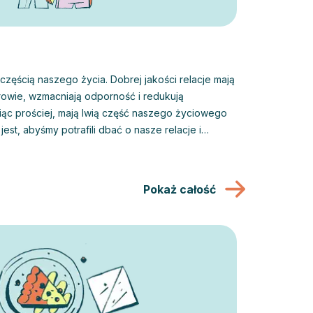
 częścią naszego życia. Dobrej jakości relacje mają
owie, wzmacniają odporność i redukują
iąc prościej, mają lwią część naszego życiowego
jest, abyśmy potrafili dbać o nasze relacje i
uż w stanie sami sobie z nimi poradzić.
dualna, czy par, może pomóc nam rozwinąć naszą
i wzmocnić nasze umiejętności w partnerstwie,
Pokaż całość