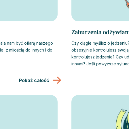
Zaburzenia odżywian
wala nam być ofiarą naszego
Czy ciągle myślisz o jedzeniu? Czy masz poczucie winy kiedy coś jesz? Czy
, z miłością do innych i do
obsesyjnie kontrolujesz swoją
kontrolujesz jedzenie? Czy ud
innymi? Jeśli powyższe sytuac
powinieneś wiedzieć, że istni
swoim umysłem i być bardziej
Pokaż całość
Najskuteczniejszym sposobem
psychoterapia.