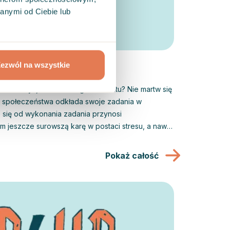
anymi od Ciebie lub
ezwól na wszystkie
iem decyzji do ostatniego momentu? Nie martw się
ć społeczeństwa odkłada swoje zadania w
 się od wykonania zadania przynosi
em jeszcze surowszą karę w postaci stresu, a nawet
mi do tego doprowadzamy. Jak więc pracować z
rachu i prawidłowo oszacować nasze możliwości,
Pokaż całość
arki coraz więcej obowiązków?