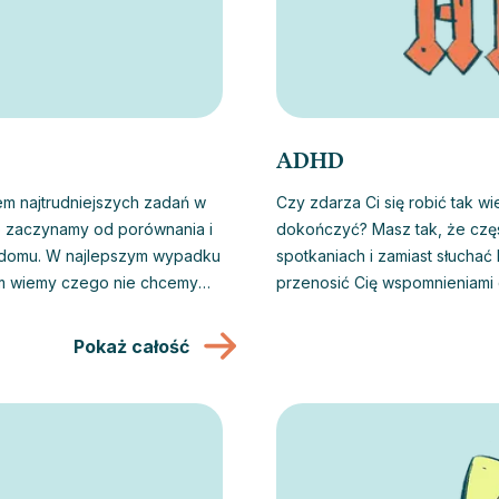
ADHD
zem najtrudniejszych zadań w
Czy zdarza Ci się robić tak wi
to zaczynamy od porównania i
dokończyć? Masz tak, że czę
m domu. W najlepszym wypadku
spotkaniach i zamiast słuchać 
ym wiemy czego nie chcemy
przenosić Cię wspomnieniami 
ezieniu optymalnego stylu
uwagę oraz zainteresowanie, c
yzwaniem życiowym.
w stanie nad tym zapanować. Jeśli powyższe sytuacje są niepożądaną częścią
Pokaż całość
Twojej codzienności, wiedz, ż
nad niespokojnym umysłem. Je