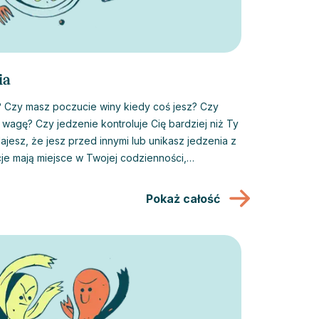
ia
 wagę? Czy jedzenie kontroluje Cię bardziej niż Ty
ajesz, że jesz przed innymi lub unikasz jedzenia z
je mają miejsce w Twojej codzienności,
eje wiele sposobów, aby przejąć kontrolę nad
 wolnym od uporczywych myśli o jedzeniu.
Pokaż całość
 poradzenia sobie z problemem jest